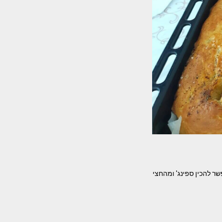
שר להכין ספינג' ומהחצי