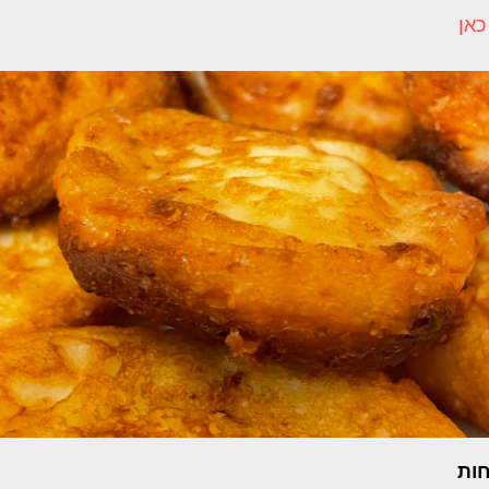
כאן
חות