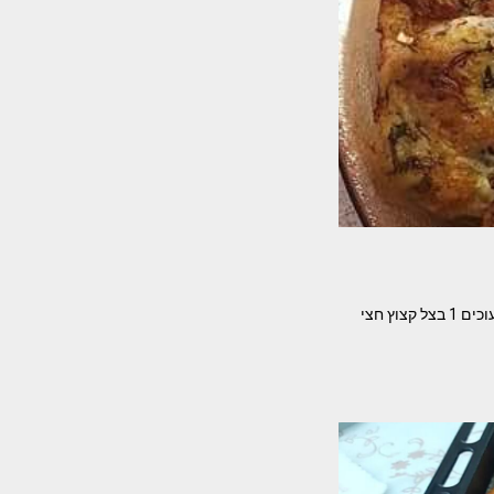
טעימות מאוד וקלות להכנה מאת יפה וקס ברקו לביבות תפו"א ושמיר המצרכים – 4 תפו'א מבושלים ומעוכים 1 בצל קצוץ חצי