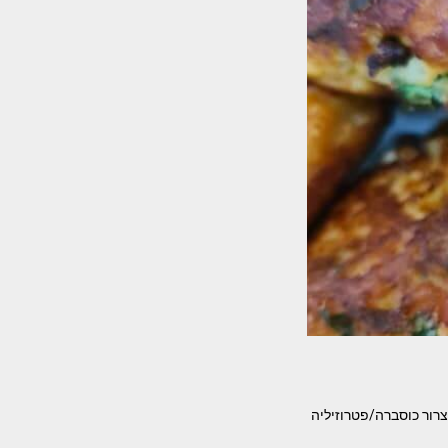
 סבתא המרכיבים- 5 תפוחי אדמה מבושלים 2-3 ביצים חצי צרור כוסברה/פטרוזיליה