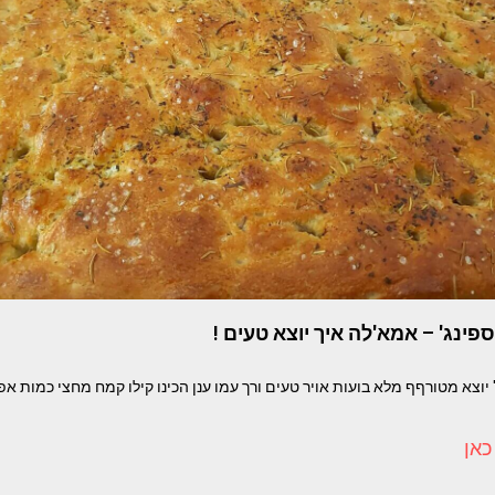
ינג' – אמא'לה איך יוצא טעים !
וצא מטורףף מלא בועות אויר טעים ורך עמו ענן הכינו קילו קמח מחצי כמות אפ
כאן