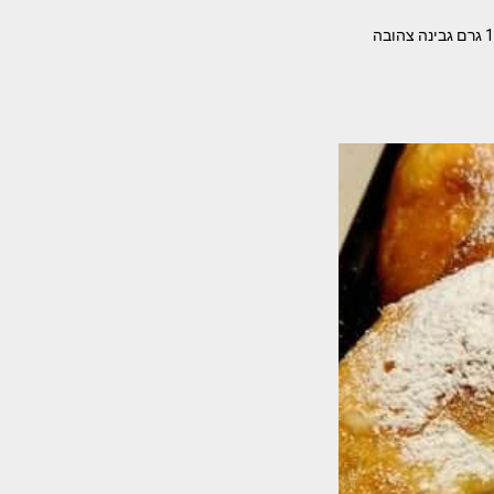
לביבות גבינה מלוחות מאת עדינה בטש המצרכים – 250 גבינה צפתית קשה מגורדת /בולגרית 16% 100 גרם גבינה צהובה