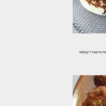
לביבות גבינה מטריפות וממכרות מאת – אילנית דרמון מצרכים- 2 ביצים 1 סוכר וניל כף סוכר 3 כפות קמח גדושות 1 קופסא