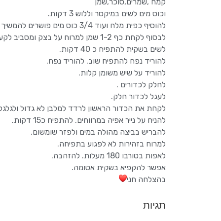
קמח ,שמרים,סוכר,שמן
וכוס מים לשים במיקסר וללוש 3 דקות.
להוסיף כפית מלח ועוד 3/4 כוס מים פושרים להמשיך ללוש.
לבסוף לקחת כף 1-2 שמן למרוח על בצק ומסביב לקערה.
לשים בשקית להתפיח כ 40 דקות.
להוריד נפח להתפיח שוב. להוריד נפח.
להוריד על שיש משומן קלות.
לחלק לכדורים .
לעגל לכדור חלק.
לקחת את הכדור הראשון לרדד למלבן לא גדול ולגלגל 
להניח על נייר אפיה במרווחים. להתפיח כ15 דקות.
להבריש בביצה מהולה במים ולפזר שומשום.
למרוח בזהירות לא לפגוע בתפיחה.
לאפות בטורבו 180 מעלות. להזהבה.
אפשר להקפיא בשקית אטומה.
בהצלחה חני
תגיות