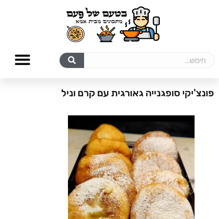
פונצ'יקי סופגנייה גאורגית עם קרם וניל