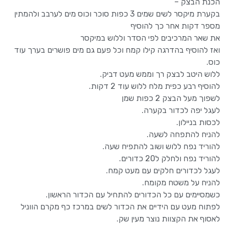
הכנת הבצק –
בקערת מיקסר לשים שמים 3 כפות סוכר וכוס מים לערבב ולהמתין
מספר דקות אחר כך להוסיף
את שאר המרכיבים לפי הסדר וללוש במיקסר
ואז להוסיף בהדרגה קילו קמח וכל פעם גם מים פושרים בערך עוד
כוס.
ללוש היטב לבצק רך וממש מעט דביק.
להוסיף רבע כפית מלח ללוש עוד 2 דקות.
לשפוך מעל הבצק 2 כפות שמן
לעגל יפה לכדור בקערה.
לכסות בניילון.
להניח להתפחה לשעה.
להוריד נפח ללוש ושוב להתפיח שעה.
להוריד נפח ולחלק ל20 כדורים.
לעגל לכדורים חלקים עם מעט קמח.
להניח על משטח מקומח.
כשמסיימים עם כל הכדורים להתחיל עם הכדור הראשון.
לפתוח מעט עם הידיים את הכדור לשים במרכז כף מקרם הווניל
לאסוף את הקצוות נוצר מעין שק.