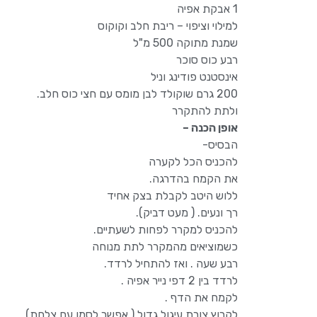
1 אבקת אפיה
למילוי וציפוי – ריבת חלב וקוקוס
שמנת מתוקה 500 מ"ל
רבע כוס סוכר
אינסטנט פודינג וניל
200 גרם שוקולד לבן מומס עם חצי כוס חלב.
ולתת להתקרר
אופן הכנה –
הבסיס-
להכניס הכל לקערה
את הקמח בהדרגה.
ללוש היטב לקבלת בצק אחיד
רך ונעים. ( מעט דביק).
להכניס למקרר לפחות לשעתיים.
כשמוציאים מהמקרר לתת מנוחה
רבע שעה . ואז להתחיל לרדד.
לרדד בין 2 דפי נייר אפיה .
לקמח את הדף .
לקרוץ צורת עיגול גדול ( אפשר לסמן עם צלחת)