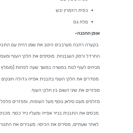
כפית רוזמרין יבש
מלח גס
אופן ההכנה-
בקערה רחבה מערבבים היטב את שמן הזית עם התבליני
החרדל ורסק העגבניות. מוסיפים את חלקי העוף ומעסי
מניחים לעוף לנוח במשרה במשך שעה לפחות (מומלץ 
מסדרים את חלקי העוף בתבנית אפייה גדולה ויוצקים
מפזרים את שיני השום בין חלקי העוף.
מזלפים מעט סילאן נוסף מעל העופות, ומפזרים פלפל ש
מכסים את התבנית בנייר אפייה ומעליו נייר כסף. מכניסים לתנור שחומ
לאחר שעתיים, מסירים את הכיסוי. מעבירים את התנור לתוכנית גריל בטמפרטור