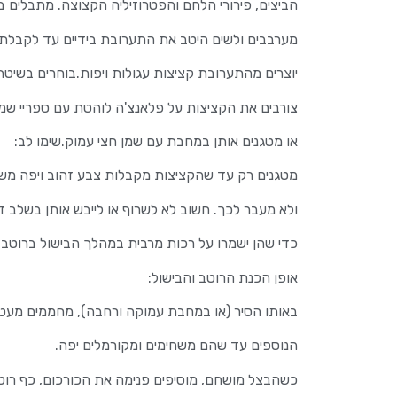
הביצים, פירורי הלחם והפטרוזיליה הקצוצה. מתבלים 
מערבבים ולשים היטב את התערובת בידיים עד לקבלת 
יוצרים מהתערובת קציצות עגולות ויפות.בוחרים בשיטת
צורבים את הקציצות על פלאנצ'ה לוהטת עם ספריי שמן
או מטגנים אותן במחבת עם שמן חצי עמוק.שימו לב:
מטגנים רק עד שהקציצות מקבלות צבע זהוב ויפה מש
ולא מעבר לכך. חשוב לא לשרוף או לייבש אותן בשלב ז
כדי שהן ישמרו על רכות מרבית במהלך הבישול ברוטב. 
אופן הכנת הרוטב והבישול:
באותו הסיר (או במחבת עמוקה ורחבה), מחממים מעט שמן ומ
הנוספים עד שהם משחימים ומקורמלים יפה.
כשהבצל מושחם, מוסיפים פנימה את הכורכום, כף רוט