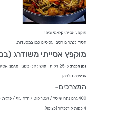
מוקפץ אסייתי קלאסי וכיפי!
הסוד לנתחים רכים ועסיסיים כמו במסעדות,
מוקפץ אסייתי משודרג (בס
זמן הכנה:
כ-25 דקות |
קושי:
קל-בינוני |
סגנון:
אסיית
אריאלה גולדמן
המצרכים-
400 גרם נתח שייטל / אנטריקוט / חזה עוף / פרגית – חתוכים לרצועות דקות.
4 כפות קורנפלור (לציפוי).