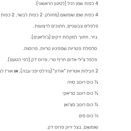
4 כפות שמן רגיל (לטיגון הראשוני).
4 כפות שמן שומשום (מחולק: 2 כפות לבשר, 2 כפות לרוטב).
פלפלים צבעוניים, חתוכים לרצועות.
גזר, חתוך למקלות דקים (ג'וליאנים).
סלסילת פטריות שמפיניון טריות, פרוסות.
פלפל צ'ילי אדום חריף טרי, פרוס דק (לפי הטעם).
2 חבילות אטריות "אודון" (נודלס יפני עבה),
או
אורז לב
¼ כוס רוטב סויה
¼ כוס רוטב טריאקי
¼ כוס רוטב סצ'ואן
⅓ כוס מים
שומשום, בצל ירוק פרוס דק.