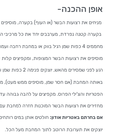
אופן ההכנה-
מניחים את רצועות הבשר (או העוף) בקערה, מוסיפים 
בקערה קטנה נפרדת, מערבבים יחד את כל מרכיבי הרוטב: סויה, טרי
מחממים 4 כפות שמן רגיל בווק או במחבת רחבה ועמוקה על להבה גבוהה.
מוסיפים את רצועות הבשר המצופות, ומקפיצים קלות 
רגע לפני שמסירים מהאש, יוצקים פנימה 2 כפות שמן שומשום, מערבבים מהר, מוציאים את הבשר לצלחת בצד ושומרים עליו חם.
באותה המחבת (אם חסר שמן, מוסיפים ממש מעט), מוס
הפטריות והצ'ילי הפרוס. מקפיצים על להבה גבוהה עד
מחזירים את רצועות הבשר המוכנות חזרה למחבת עם 
אם בחרתם באטריות אודון:
חולטים אותן במים רותחים 
יוצקים את תערובת הרוטב לתוך המחבת מעל הכל.