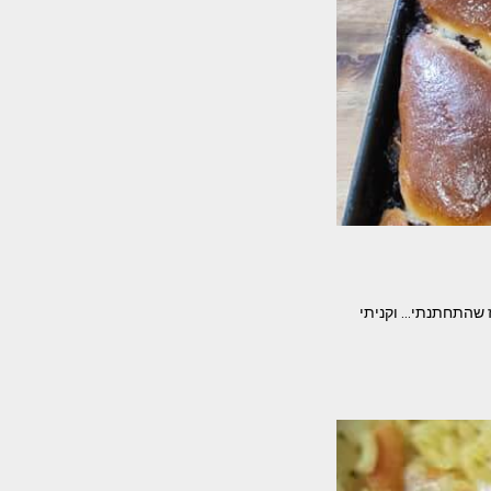
ם ועוגות שמרים , אבל המתכון המנצח שלי קיים כבר 43 שנים מאז שהתחתנתי… וקניתי