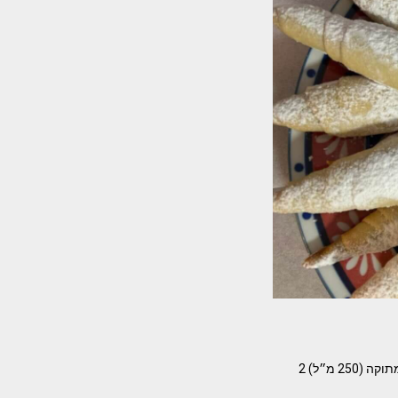
סיגרים במילוי אגוזים מתכון – שרה יוסף המצרכים- בצק 200 גרם מזולה או חמאה 1 שמנת צמחית או מתוקה (250 מ״ל) 2