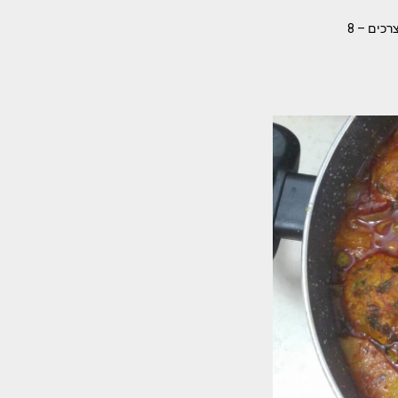
עוף בתנור בטעם של אמא – מהמטבח של פעם הכי טעים שיש ב עוף שתמיד מצליח קרדיט עינת רז המצרכים – 8