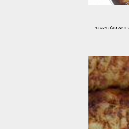
מצרכים – חצי קילו עוף טחון רבע קילו בקר טחון 2 כפות גדושות של סולת מעט מי