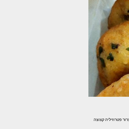
ם- 6 תפוחי אדמה מבושלים ומעוכים. 3 ביצים חצי צרור פטרוזיליה קצוצה