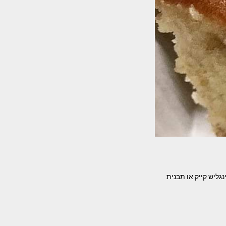
שיש בחושה ב-5 דקות ללא מיקסר . גולדי מטעמים לפי כוס מדידה אוניברסלית. תבנית: 2 אינגליש קייק או תבנית