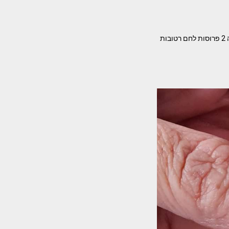
מתכון לקציצות מעלפות הן בלי ביצה יוצא מצויין ננה אלקריף מצרכים- קילו חזה עוף טחון תפוח אדמה 2 פרוסות לחם רטובות